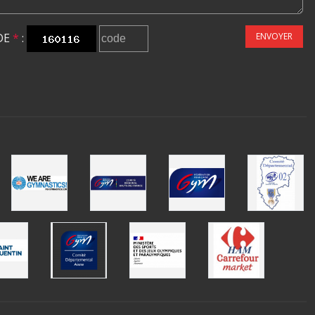
DE
*
:
ENVOYER