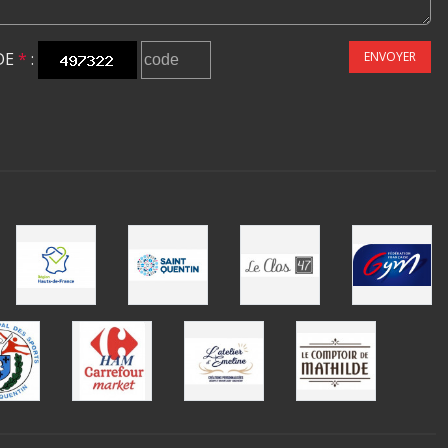
DE
*
:
ENVOYER