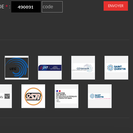
DE
*
:
ENVOYER